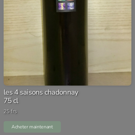
les 4 saisons chadonnay
75 cl
25 frs
Acheter maintenant